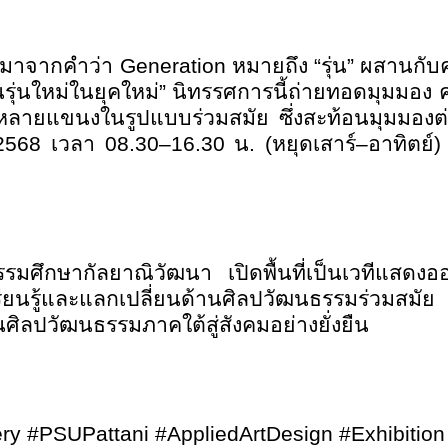
” มาจากคำว่า
Generation
หมายถึง “รุ่น” ผสานกับ
“คนรุ่นใหม่ในยุคใหม่” นิทรรศการนี้ถ่ายทอดมุมม
หลายแขนงในรูปแบบร่วมสมัย ซึ่งสะท้อนมุมมองต่อ
 2568 เวลา 08.30–16.30 น. (หยุดเสาร์–อาทิตย
รรมศึกษากัลยาณิวัฒนา เปิดพื้นที่เป็นเวทีแสดง
การเรียนรู้และแลกเปลี่ยนด้านศิลปวัฒนธรรมร่วม
นศิลปวัฒนธรรมภาคใต้สู่สังคมอย่างยั่งยืน
ery
#PSUPattani #AppliedArtDesign
#Exhibitio