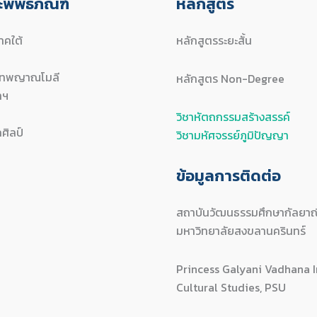
พิพิธภัณฑ์
หลักสูตร
คใต้
หลักสูตรระยะสั้น
ะเทพญาณโมลี
หลักสูตร Non-Degree
ทฯ
วิชาหัตถกรรมสร้างสรรค์
ถศิลป์
วิชามหัศจรรย์ภูมิปัญญา
ข้อมูลการติดต่อ
สถาบันวัฒนธรรมศึกษากัลยาณ
มหาวิทยาลัยสงขลานครินทร์
Princess Galyani Vadhana I
Cultural Studies, PSU