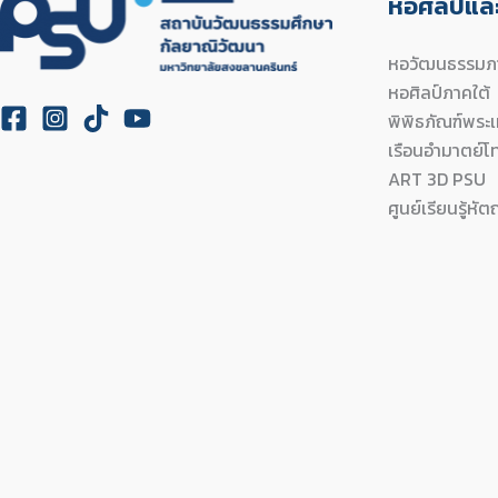
หอศิลป์และ
หอวัฒนธรรมภา
หอศิลป์ภาคใต้
พิพิธภัณฑ์พร
เรือนอำมาตย์โ
ART 3D PSU
ศูนย์เรียนรู้หัต