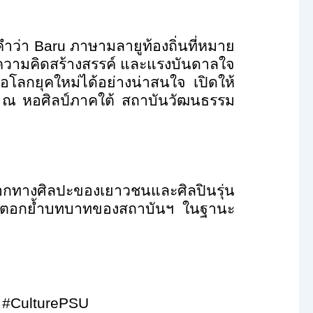
คำว่า
Baru
ภาษามลายูท้องถิ่นที่หมาย
อง ความคิดสร้างสรรค์ และแรงบันดาลใจ
โลกยุคใหม่ได้อย่างน่าสนใจ เปิดให้
์) ณ หอศิลป์ภาคใต้ สถาบันวัฒนธรรม
ออกทางศิลปะของเยาวชนและศิลปินรุ่น
สมัย ตอกย้ำบทบาทของสถาบันฯ ในฐานะ
n #CulturePSU