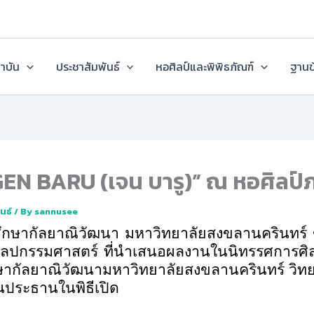
ถาบัน
ประชาสัมพันธ์
หอศิลป์และพิพิธภัณฑ์
ฐานข
GEN BARU (เจน บารู)” ณ หอศิลป์
นธ์
/ By
sannusee
ษากัลยาณิวัฒนา มหาวิทยาลัยสงขลานครินทร์ ขอ
ลปกรรมศาสตร์ ที่นำเสนอผลงานในนิทรรศการศิล
ษากัลยาณิวัฒนามหาวิทยาลัยสงขลานครินทร์ วิทย
ป็นประธานในพิธีเปิด