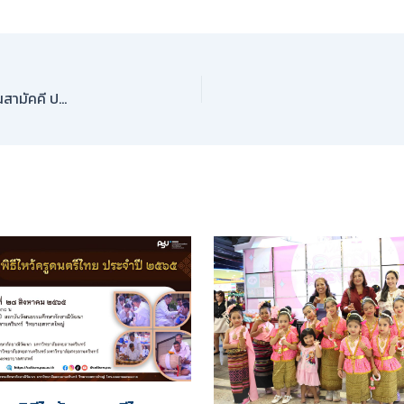
บุคลากรสถาบันวัฒนธรรมศึกษากัลยาณิวัฒนา ออกเรี่ยไรทอดกฐินสามัคคี ประจำปี 2568