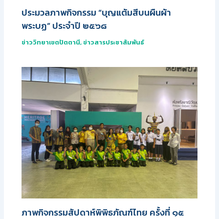
ประมวลภาพกิจกรรม “บุญแต้มสีบนผืนผ้า
พระบฏ” ประจำปี ๒๕๖๘
ข่าววิทยาเขตปัตตานี
,
ข่าวสารประชาสัมพันธ์
ภาพกิจกรรมสัปดาห์พิพิธภัณฑ์ไทย ครั้งที่ ๑๕