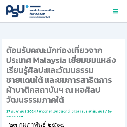
Skip
to
content
ต้อนรับคณะนักท่องเที่ยวจาก
ประเทศ Malaysia เยี่ยมชมแหล่ง
เรียนรู้ศิลปะและวัฒนธรรม
ชายแดนใต้ และชมการสาธิตการ
ผ้าบาติกสถาบันฯ ณ หอศิลป
วัฒนธรรมภาคใต้
27 กุมภาพันธ์ 2024
/
ข่าววิทยาเขตปัตตานี
,
ข่าวสารประชาสัมพันธ์
/ By
sannusee
๒๓ กุมภาพันธ์ ๒๕๖๗