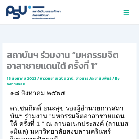
Skip
to
content
สถาบันฯ ร่วมงาน “มหกรรมจิต
อาสาชายแดนใต้ ครั้งที่ 1”
18 สิงหาคม 2022
/
ข่าววิทยาเขตปัตตานี
,
ข่าวสารประชาสัมพันธ์
/ By
sannusee
๑๘ สิงหาคม ๒๕๖๕
ดร.ชนกิตติ์ ธนะสุข รองผู้อำนวยการสถา
บันฯ ร่วมงาน “มหกรรมจิตอาสาชายแดน
ใต้ ครั้งที่
1 ”
ณ ลานอเนกประสงค์ (ลาแมส
ะมิแล) มหาวิทยาลัยสงขลานครินทร์