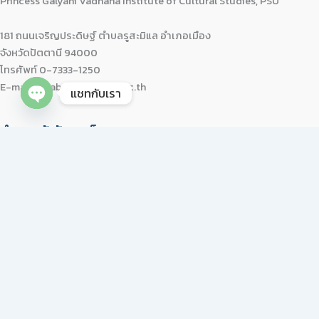
Princess Galyani Vadhana Institute of Cultural Studies, PSU
181 ถนนเจริญประดิษฐ์ ตำบลรูสะมิแล อำเภอเมือง
จังหวัดปัตตานี 94000
โทรศัพท์ 0-7333-1250
E-mail: saraban-cul@psu.ac.th
แชทกับเรา
Open chaty
จำนวนผู้เข้าชมเว็บ
Visit Today : 175
Visit Yesterday : 1039
This Month : 4838
This Year : 137777