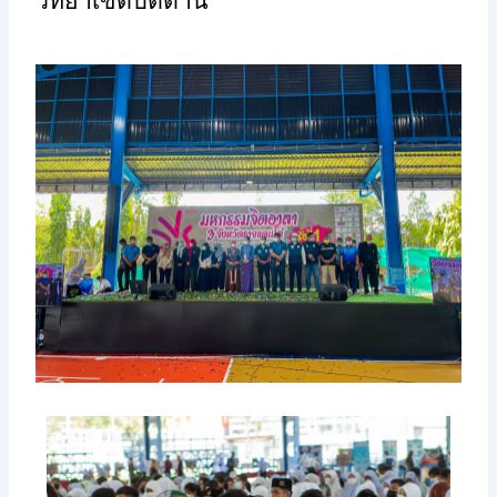
วิทยาเขตปัตตานี