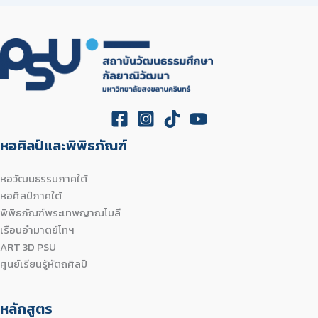
หอศิลป์และพิพิธภัณฑ์
หอวัฒนธรรมภาคใต้
หอศิลป์ภาคใต้
พิพิธภัณฑ์พระเทพญาณโมลี
เรือนอำมาตย์โทฯ
ART 3D PSU
ศูนย์เรียนรู้หัตถศิลป์
หลักสูตร