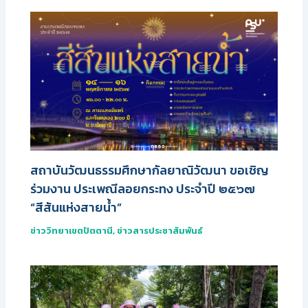
สถาบันวัฒนธรรมศึกษากัลยาณิวัฒนา ขอเชิญ
ร่วมงาน ประเพณีลอยกระทง ประจำปี ๒๕๖๗
“สีสันแห่งสายน้ำ”
ข่าววิทยาเขตปัตตานี
,
ข่าวสารประชาสัมพันธ์