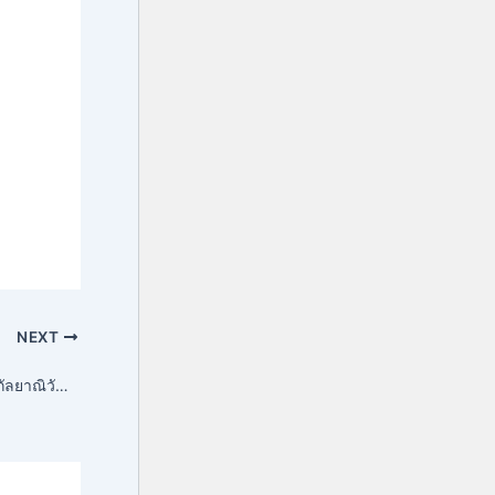
NEXT
สถาบันวัฒนธรรมศึกษากัลยาณิวัฒนา จัดโครงการสัปดาห์พิพิธภัณฑ์ไทย ครั้งที่ ๑๗ เนื่องใน“วันพิพิธภัณฑ์ไทย”