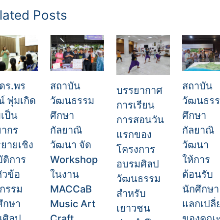
lated Posts
ดร.พร
สถาบัน
สถาบัน
บรรยากาศ
์ พุ่มเกิด
วัฒนธรรม
วัฒนธร
การเรียน
มเป็น
ศึกษา
ศึกษา
การสอนวัน
ยากร
กัลยาณิ
กัลยาณิ
แรกของ
ยายเชิง
วัฒนา จัด
วัฒนา
โครงการ
บัติการ
Workshop
ให้การ
อบรมศิลป
ัวข้อ
ในงาน
ต้อนรับ
วัฒนธรรม
จกรรม
MACCaB
นักศึกษา
สำหรับ
ศึกษา
Music Art
แลกเปลี่
เยาวชน
นศิลป
Craft
ของคณ