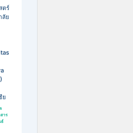
สตร์
าลัย
itas
ya
)
ซีย
ต
วสาร
ธ์