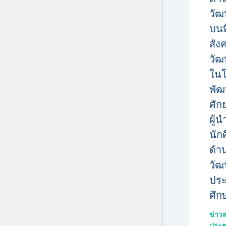
วั
บนพ
สัง
วัฒ
ใน
พั
ศัก
ผู้น
นัก
ด้า
วั
ประ
ศึก
ข่าว
ประช