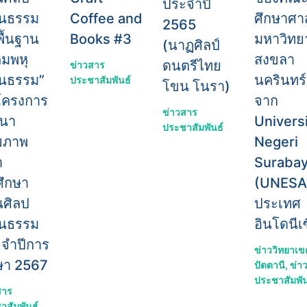
ประจำปี
ฒนธรรม
Coffee and
ศึกษาศา
2565
ื้นฐาน
Books #3
มหาวิทย
(นาฏศิลป์
คมพหุ
สงขลา
ดนตรีไทย
ข่าวสาร
นธรรม”
นครินทร์
ประชาสัมพันธ์
โขน โนรา)
โครงการ
จาก
ข่าวสาร
ฒนา
Univers
ประชาสัมพันธ์
ยภาพ
Negeri
ำ
Suraba
ศึกษา
(UNESA
นศิลป
ประเทศ
ฒนธรรม
อินโดนีเ
จำปีการ
ข่าววิทยาเข
ษา 2567
ปัตตานี
,
ข่า
ประชาสัมพัน
สาร
าสัมพันธ์