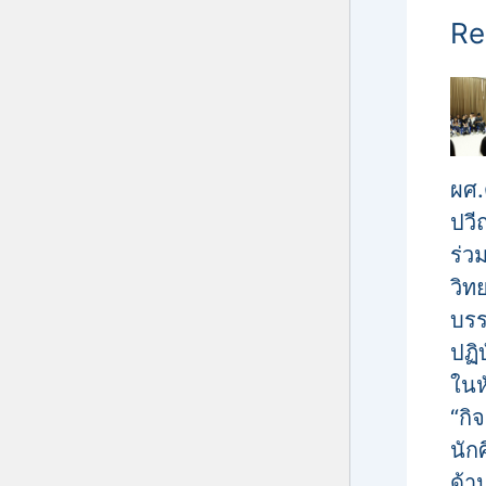
Re
ผศ.
ปวีณ
ร่ว
วิท
บรร
ปฏิ
ในห
“กิ
นัก
ด้า