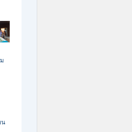
รม
ยน
ะ