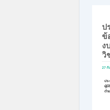
ปร
ข้
งบ
วิ
27 ก
ประ
ผู้
ตำแ