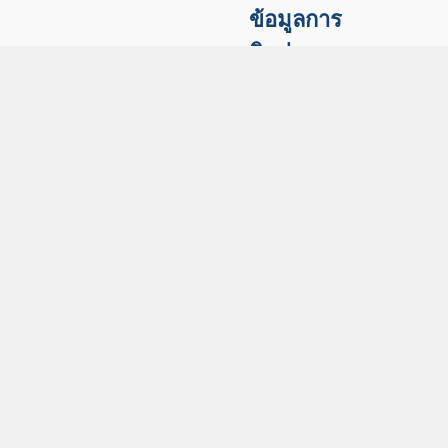
ข้อมูลการ
ติดต่อ
สถาบันวัฒนธรรม
ศึกษากัลยาณิวัฒนา
มหาวิทยาลัยสงขลา
นครินทร์
Princess Galyani
Vadhana Institute
of Cultural
Studies, PSU
181 ถนนเจริญ
ประดิษฐ์ ตำบลรูสะ
มิแล อำเภอเมือง
จังหวัดปัตตานี
94000
โทรศัพท์ 0-7333-