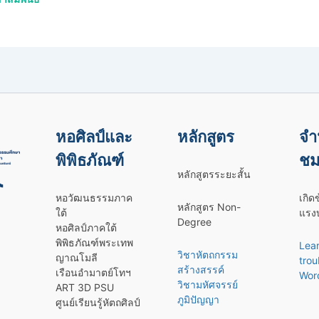
หอศิลป์และ
หลักสูตร
จำ
พิพิธภัณฑ์
ชม
หลักสูตรระยะสั้น
หอวัฒนธรรมภาค
เกิด
หลักสูตร Non-
ใต้
แรงบ
Degree
หอศิลป์ภาคใต้
พิพิธภัณฑ์พระเทพ
Lea
วิชาหัตถกรรม
ญาณโมลี
trou
สร้างสรรค์
เรือนอำมาตย์โทฯ
Wor
วิชามหัศจรรย์
ART 3D PSU
ภูมิปัญญา
ศูนย์เรียนรู้หัตถศิลป์