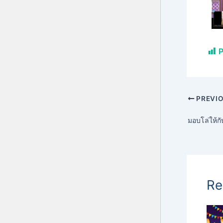
P
PREVI
Re