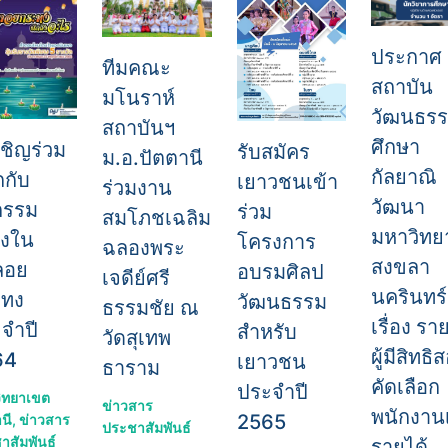
ประกาศ
ทีมคณะ
สถาบัน
มโนราห์
วัฒนธร
สถาบันฯ
ศึกษา
ชิญร่วม
รับสมัคร
ม.อ.ปัตตานี
กัลยาณิ
กกับ
เยาวชนเข้า
ร่วมงาน
วัฒนา
กรรม
ร่วม
สมโภชเฉลิม
มหาวิทย
่องใน
โครงการ
ฉลองพระ
สงขลา
ลอย
อบรมศิลป
เจดีย์ศรี
นครินทร์
ะทง
วัฒนธรรม
ธรรมชัย ณ
เรื่อง ราย
จำปี
สำหรับ
วัดสุเทพ
ผู้มีสิทธิ
64
เยาวชน
ธาราม
คัดเลือก
ประจำปี
วิทยาเขต
ข่าวสาร
พนักงานเ
2565
นี
,
ข่าวสาร
ประชาสัมพันธ์
าสัมพันธ์
รายได้