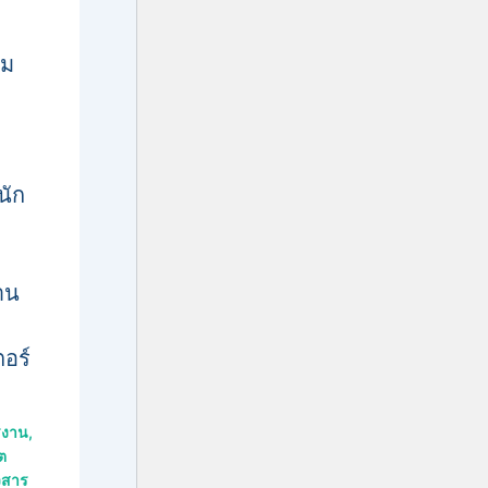
รม
นัก
งาน
อร์
รงาน
,
ต
วสาร