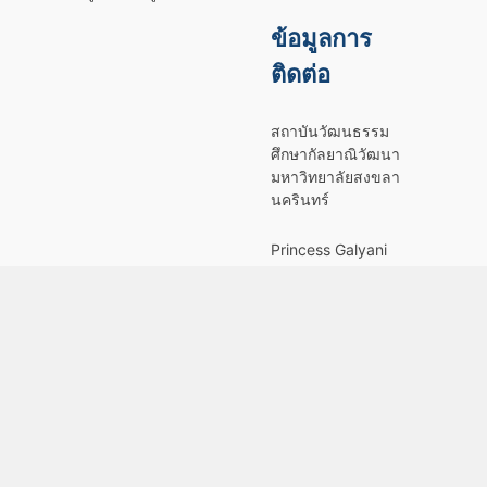
ข้อมูลการ
ติดต่อ
สถาบันวัฒนธรรม
ศึกษากัลยาณิวัฒนา
มหาวิทยาลัยสงขลา
นครินทร์
Princess Galyani
Vadhana Institute
of Cultural
Studies, PSU
181 ถนนเจริญ
ประดิษฐ์ ตำบลรูสะ
มิแล อำเภอเมือง
จังหวัดปัตตานี
94000
โทรศัพท์ 0-7333-