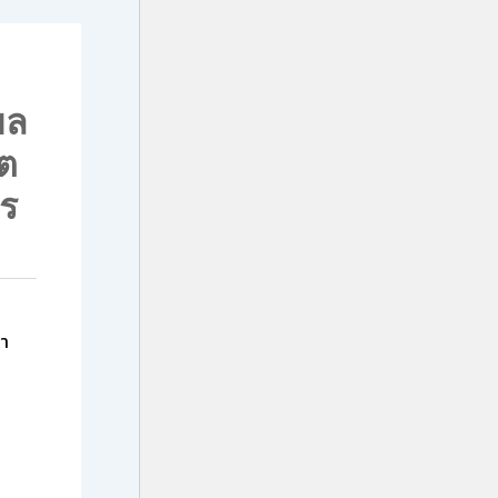
ยล
ัต
าร
นา