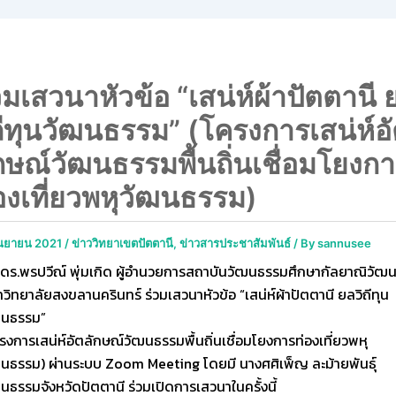
วมเสวนาหัวข้อ “เสน่ห์ผ้าปัตตานี 
ถีทุนวัฒนธรรม” (โครงการเสน่ห์อ
กษณ์วัฒนธรรมพื้นถิ่นเชื่อมโยงก
องเที่ยวพหุวัฒนธรรม)
ันยายน 2021
/
ข่าววิทยาเขตปัตตานี
,
ข่าวสารประชาสัมพันธ์
/ By
sannusee
ดร.พรปวีณ์ พุ่มเกิด ผู้อำนวยการสถาบันวัฒนธรรมศึกษากัลยาณิวัฒ
วิทยาลัยสงขลานครินทร์ ร่วมเสวนาหัวข้อ “เสน่ห์ผ้าปัตตานี ยลวิถีทุน
ฒนธรรม”
รงการเสน่ห์อัตลักษณ์วัฒนธรรมพื้นถิ่นเชื่อมโยงการท่องเที่ยวพหุ
นธรรม) ผ่านระบบ Zoom Meeting โดยมี นางศศิเพ็ญ ละม้ายพันธุ์
นธรรมจังหวัดปัตตานี ร่วมเปิดการเสวนาในครั้งนี้