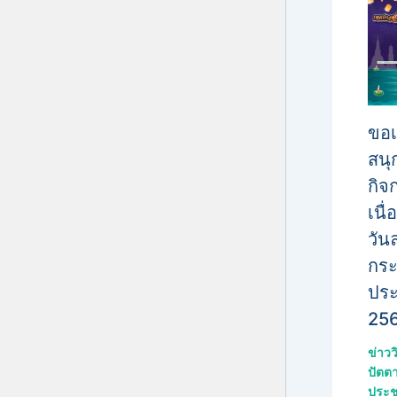
ขอเ
สนุ
กิจ
เนื
วัน
กร
ประ
25
ข่าว
ปัตตา
ประช