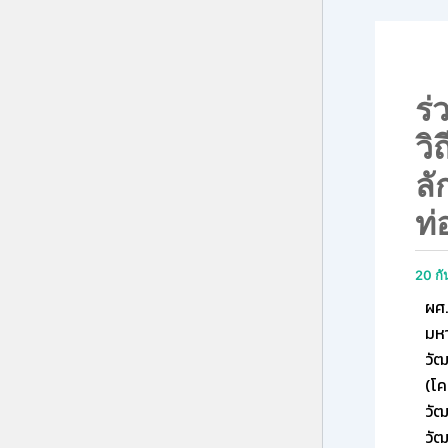
ร่
วิ
ลั
ท่
20 ก
ผศ.
มหา
วั
(โค
วัฒ
วัฒ