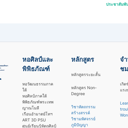
ประชาสัมพัน
หอศิลป์และ
หลักสูตร
จำ
พิพิธภัณฑ์
ชม
หลักสูตรระยะสั้น
หอวัฒนธรรมภาค
เกิด
หลักสูตร Non-
ใต้
แรงบ
Degree
หอศิลป์ภาคใต้
พิพิธภัณฑ์พระเทพ
Lea
วิชาหัตถกรรม
ญาณโมลี
trou
สร้างสรรค์
เรือนอำมาตย์โทฯ
Wor
วิชามหัศจรรย์
ART 3D PSU
ภูมิปัญญา
ศูนย์เรียนรู้หัตถศิลป์