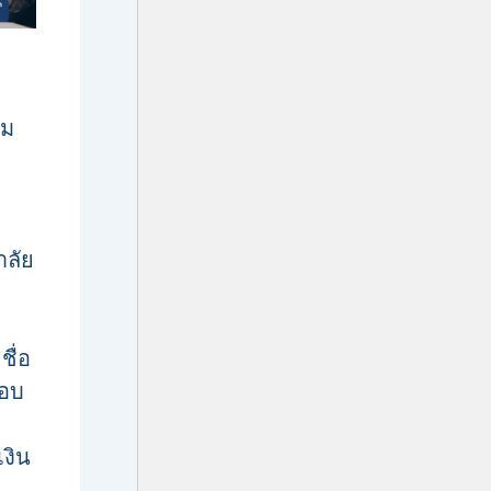
รม
าลัย
ชื่อ
สอบ
งิน