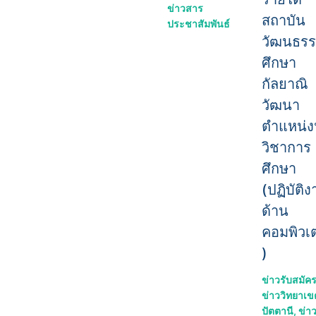
ข่าวสาร
สถาบัน
ประชาสัมพันธ์
วัฒนธร
ศึกษา
กัลยาณิ
วัฒนา
ตำแหน่ง
วิชาการ
ศึกษา
(ปฏิบัติ
ด้าน
คอมพิวเต
)
ข่าวรับสมัค
ข่าววิทยาเข
ปัตตานี
,
ข่า