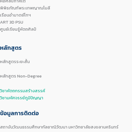
หอศิลป์ภาคใต้
พิพิธภัณฑ์พระเทพญาณโมลี
เรือนอำมาตย์โทฯ
ART 3D PSU
ศูนย์เรียนรู้หัตถศิลป์
หลักสูตร
หลักสูตรระยะสั้น
หลักสูตร Non-Degree
วิชาหัตถกรรมสร้างสรรค์
วิชามหัศจรรย์ภูมิปัญญา
ข้อมูลการติดต่อ
สถาบันวัฒนธรรมศึกษากัลยาณิวัฒนา มหาวิทยาลัยสงขลานครินทร์