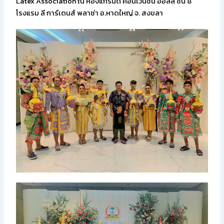
Latex Association ณ ห้องแกรนด์ คอนเวนชั่น ออลล์ ชั้น 8
โรงแรม ลี การ์เดนส์ พลาซ่า อ.หาดใหญ่ จ. สงขลา