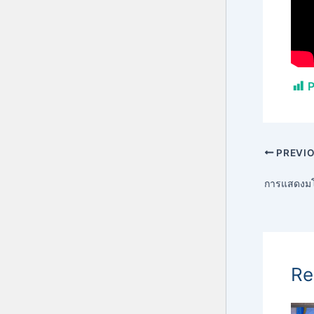
P
PREVI
Re