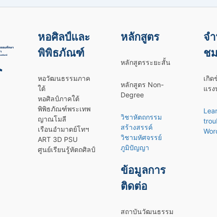
หอศิลป์และ
หลักสูตร
จำ
พิพิธภัณฑ์
ชม
หลักสูตรระยะสั้น
หอวัฒนธรรมภาค
เกิด
หลักสูตร Non-
ใต้
แรงบ
Degree
หอศิลป์ภาคใต้
พิพิธภัณฑ์พระเทพ
Lea
วิชาหัตถกรรม
ญาณโมลี
trou
สร้างสรรค์
เรือนอำมาตย์โทฯ
Wor
วิชามหัศจรรย์
ART 3D PSU
ภูมิปัญญา
ศูนย์เรียนรู้หัตถศิลป์
ข้อมูลการ
ติดต่อ
สถาบันวัฒนธรรม