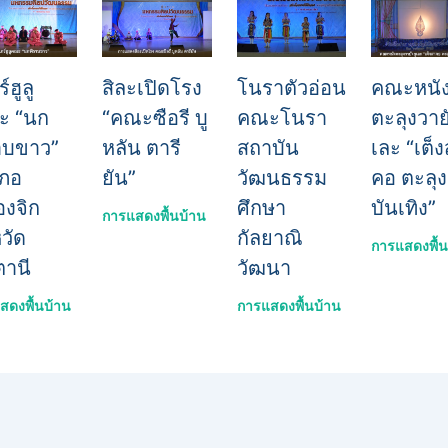
ร์ฮูลู
สิละเปิดโรง
โนราตัวอ่อน
คณะหนั
ะ “นก
“คณะซือรี บู
คณะโนรา
ตะลุงวายั
าบขาว”
หลัน ตารี
สถาบัน
เละ “เต็
ภอ
ยัน”
วัฒนธรรม
คอ ตะลุง
งจิก
ศึกษา
บันเทิง”
การแสดงพื้นบ้าน
หวัด
กัลยาณิ
การแสดงพื้น
ตานี
วัฒนา
สดงพื้นบ้าน
การแสดงพื้นบ้าน