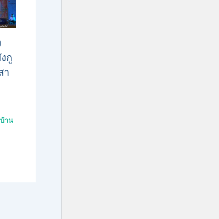
ง
งกู
งสา
บ้าน