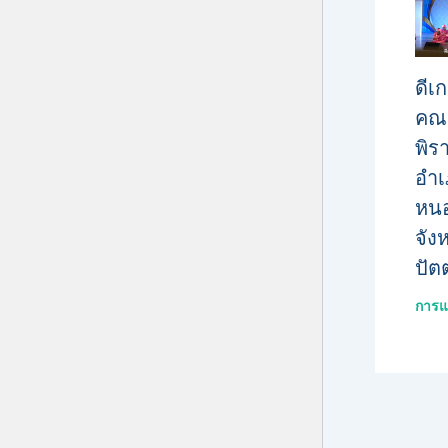
ดีเก
คณ
พิร
อำเ
หนอ
จัง
ปัต
การแ