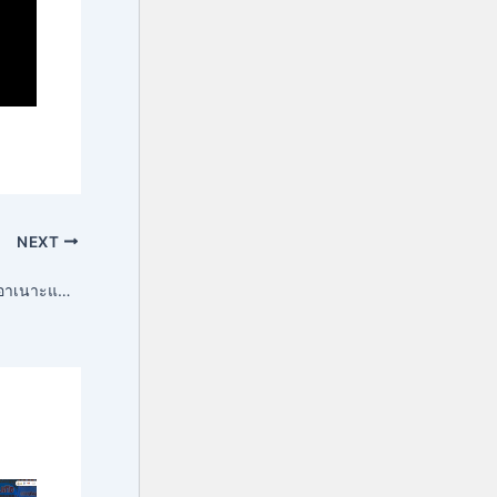
NEXT
ดีเกร์ฮูลูดีเกร์ฮูลูคณะศรีอาเนาะแว อำเภอโคกโพธิ์ จังหวัดปัตตานี