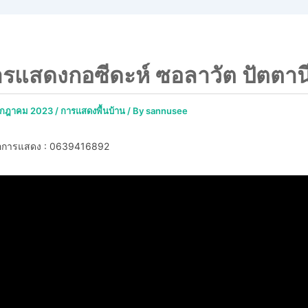
รแสดงกอซีดะห์ ซอลาวัต ปัตตาน
รกฎาคม 2023
/
การแสดงพื้นบ้าน
/ By
sannusee
่อการแสดง : 0639416892