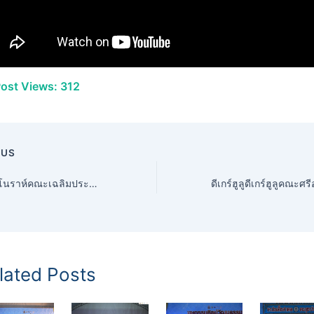
ost Views:
312
OUS
การแสดงมโนราห์คณะเฉลิมประพา” อำเภอเมือง จังหวัดปัตตานี ทาม ธนธรณ์ อนุบุตร อำเภอยะหริ่ง จังหวัดปัตตานี / คณะโนราเทวะศิลป์ ส. เฉลิมประพา อำเภอสายบุรี จังหวัดปัตตานี
lated Posts