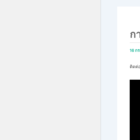
กา
16 ก
ติดต