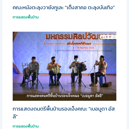
คณะหนังตะลุงวายังกูเละ “เต็งสาคอ ตะลุงบันเทิง”
การแสดงพื้นบ้าน
การแสดงดนตรีพื้นบ้านรองเง็งคณะ “เบอมูดา อัส
ลี”
การแสดงพื้นบ้าน