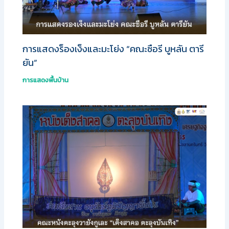
การแสดงร็องเง็งและมะโย่ง “คณะซือรี บูหลัน ตารี
ยัน”
การแสดงพื้นบ้าน