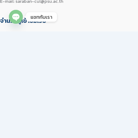
E-mail: saraban-cul@psu.ac.th
แชทกับเรา
จำนวนผู้เข้าชมเว็บ
Open chaty
Visit Today : 139
Visit Yesterday : 583
This Month : 3763
This Year : 136702
Total Visit : 487709
Who's Online : 3