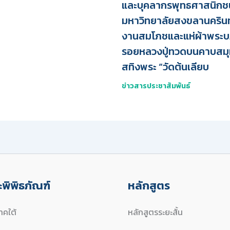
และบุคลากรพุทธศาสนิกช
มหาวิทยาลัยสงขลานครินทร
งานสมโภชและแห่ผ้าพระ
รอยหลวงปู่ทวดบนคาบสมุ
สทิงพระ “วัดต้นเลียบ
ข่าวสารประชาสัมพันธ์
พิพิธภัณฑ์
หลักสูตร
คใต้
หลักสูตรระยะสั้น