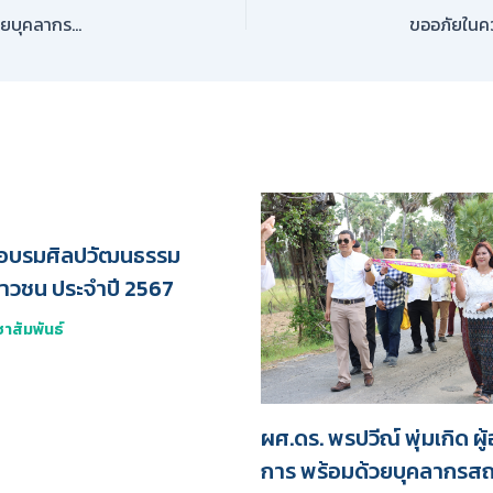
ผู้ช่วยศาสตราจารย์ ดร.พรปวีณ์ พุ่มเกิด รองผู้อำนวยการ พร้อมด้วยบุคลากรสถาบันฯ ให้การต้อนรับผู้บริหาร บุคลากร และนักศึกษาจาก Politeknik Sultan Salahuddin Abdul Aziz Shah ประเทศมาเลเซีย
อบรมศิลปวัฒนธรรม
าวชน ประจำปี 2567
าสัมพันธ์
ผศ.ดร. พรปวีณ์ พุ่มเกิด ผ
การ พร้อมด้วยบุคลากรสถ