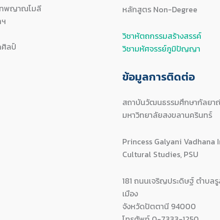
ะเทพญาณโมลี
หลักสูตร Non-Degree
ทฯ
วิชาหัตถกรรมสร้างสรรค์
ถศิลป์
วิชามหัศจรรย์ภูมิปัญญา
ข้อมูลการติดต่อ
สถาบันวัฒนธรรมศึกษากัลยาณ
มหาวิทยาลัยสงขลานครินทร์
Princess Galyani Vadhana I
Cultural Studies, PSU
181 ถนนเจริญประดิษฐ์ ตำบลรู
เมือง
จังหวัดปัตตานี 94000
โทรศัพท์ 0-7333-1250