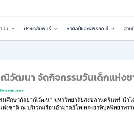
ถาบัน
ประชาสัมพันธ์
หอศิลป์และพิพิธภัณฑ์
ฐานข
ิวัฒนา จัดกิจกรรมวันเด็กแห่งชา
 By
sannusee
รรมศึกษากัลยาณิวัฒนา มหาวิทยาลัยสงขลานครินทร์ นำโดย
็กแห่งชาติ ณ บริเวณเรือนอำมาตย์โท พระยาพิบูลพิทยาพร