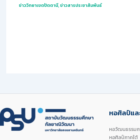
ข่าววิทยาเขตปัตตานี
,
ข่าวสารประชาสัมพันธ์
หอศิลป์และ
หอวัฒนธรรมภา
หอศิลป์ภาคใต้