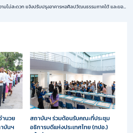
ขออภัยในความไม่สะดวก แจ้งปรับปรุงอาคารหอศิลปวัฒนธรรมภาคใต้ และขอความร่วมมือระมัดระวังการสัญจรบริเวณโดยรอบ
ู้อำนวย
สถาบันฯ ร่วมต้อนรับคณะที่ประชุม
าบันฯ
อธิการบดีแห่งประเทศไทย (ทปอ.)