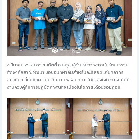
2 มีนาคม 2569 ดร.ชนกิตติ์ ธนะสุข ผู้อำนวยการสถาบันวัฒนธรรม
ศึกษากัลยาณิวัฒนา มอบอินทผาลัมสำหรับละศีลอดแก่บุคลากร
สถาบันฯ ที่นับถือศาสนาอิสลาม พร้อมกล่าวให้กำลังใจในการปฏิบัติ
งานควบคู่กับการปฏิบัติศาสนกิจ เนื่องในโอกาสเดือนรอมฎอน