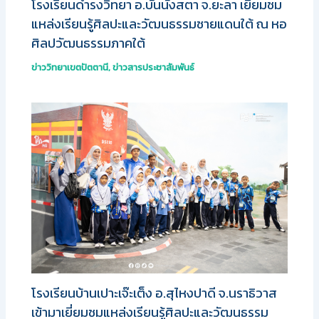
โรงเรียนดํารงวิทยา อ.บันนังสตา จ.ยะลา เยี่ยมชม
แหล่งเรียนรู้ศิลปะและวัฒนธรรมชายแดนใต้ ณ หอ
ศิลปวัฒนธรรมภาคใต้
ข่าววิทยาเขตปัตตานี
,
ข่าวสารประชาสัมพันธ์
โรงเรียนบ้านเปาะเจ๊ะเต็ง อ.สุไหงปาดี จ.นราธิวาส
เข้ามาเยี่ยมชมแหล่งเรียนรู้ศิลปะและวัฒนธรรม