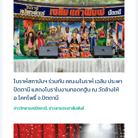
โนราห์สถาบันฯ ร่วมกับ คณะมโนราห์ เฉลิม ประพา
ปัตตานี แสดงโนราในงานทอดกฐิน ณ วัดช้างให้
อ.โคกโพธิ์ จ.ปัตตานี
ข่าววิทยาเขตปัตตานี
,
ข่าวสารประชาสัมพันธ์