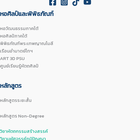
หอศิลป์และพิพิธภัณฑ์
หอวัฒนธรรมภาคใต้
หอศิลป์ภาคใต้
พิพิธภัณฑ์พระเทพญาณโมลี
เรือนอำมาตย์โทฯ
ART 3D PSU
ศูนย์เรียนรู้หัตถศิลป์
หลักสูตร
หลักสูตรระยะสั้น
หลักสูตร Non-Degree
วิชาหัตถกรรมสร้างสรรค์
วิชามหัศจรรย์ภูมิปัญญา