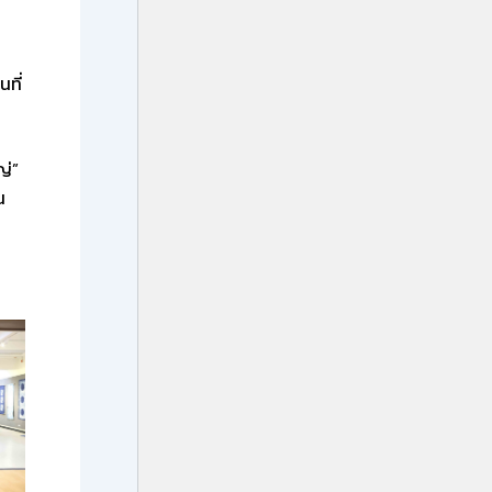
ที่
ญ่”
น