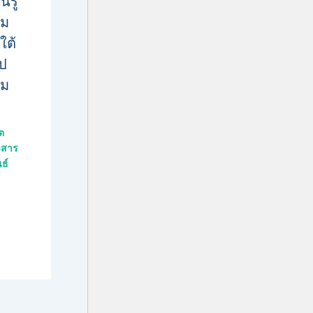
นรู้
รม
ใต้
ป
รม
ต
วสาร
ธ์