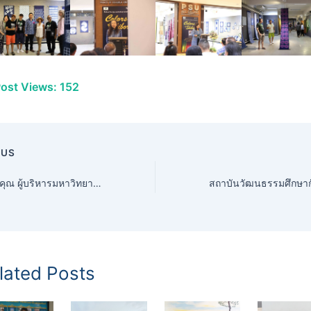
ost Views:
152
OUS
ขอขอบพระคุณ ผู้บริหารมหาวิทยาลัยสงขลานครินทร์ ที่ให้การสนับสนุนและส่งเสริมกิจกรรมทำนุบำรุงศิลปวัฒนธรรมมาอย่างต่อเนื่อง . และขอขอบพระคุณ นายศิริพงษ์ ทวีทรัพย์ ผู้อำนวยการสำนักการสังคีต กรมศิลปากร กระทรวงวัฒนธรรม ผู้ให้ความอนุเคราะห์บุคลากร กลุ่มนาฏศิลป์
lated Posts