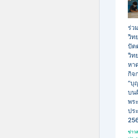
ร่ว
วิท
ปัต
วิท
หาด
กิจ
“บุ
บนผ
พร
ประ
25
ข่าว