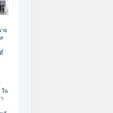
นาย
บส
ิ์
่
 ใน
้า