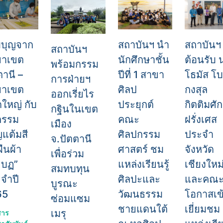
สถาบันฯ
มบุญจาก
สถาบันฯ นำ
สถาบันฯ
ต้อนรับ 
ยาเขต
นักศึกษาชั้น
พร้อมกรรม
โธมัส โ
ตานี –
ปีที่ 1 สาขา
การฝ่ายฯ
กงสุล
ยาเขต
ศิลป
ออกเรี่ยไร
กิตติมศักด
ใหญ่ กับ
ประยุกต์
กฐินในเขต
ฝรั่งเศส
กรรม
คณะ
เมือง
ประจำ
ญแต้มสี
ศิลปกรรม
จ.ปัตตานี
จังหวัด
ืนผ้า
ศาสตร์ ชม
เพื่อร่วม
เชียงใหม
ะบฏ”
แหล่งเรียนรู้
สมทบทุน
และคณะ
จำปี
ศิลปะและ
บูรณะ
โอกาสเข
65
วัฒนธรรม
ซ่อมแซม
เยี่ยมชม
ชายแดนใต้
เมรุ
สาร