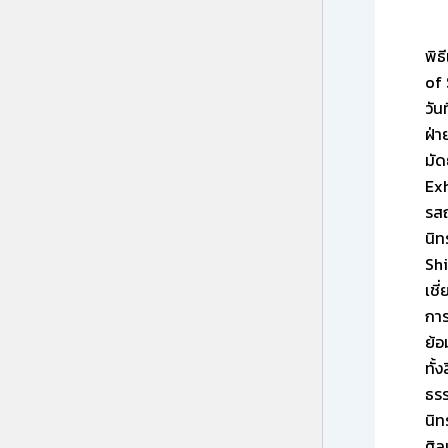
พิธ
of 
วัน
ฝ่า
มัด
Exh
รสถ
นิท
Shi
เชี
การ
ย้อ
ทั้
ธรร
นิท
ศิ