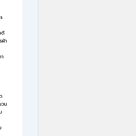
rs
บดี
รผ้า
กา
ัด
ำนวน
อม
ม