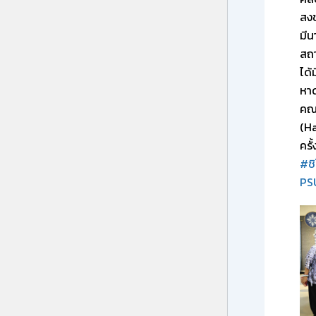
สงข
มี
สถ
ได้
หาด
คณะ
(Ha
ครั้ง
#ชิ
PSU