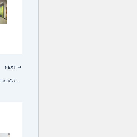
NEXT
สถาบันวัฒนธรรมศึกษากัลยาณิวัฒนา วิทยาเขตหาดใหญ่ จัดโครงการมัดย้อมครามสไตล์ชิโบริ (Shibori indigo tie dye workshop) โดย อาจารย์ศรุดา กันทะวงศ์