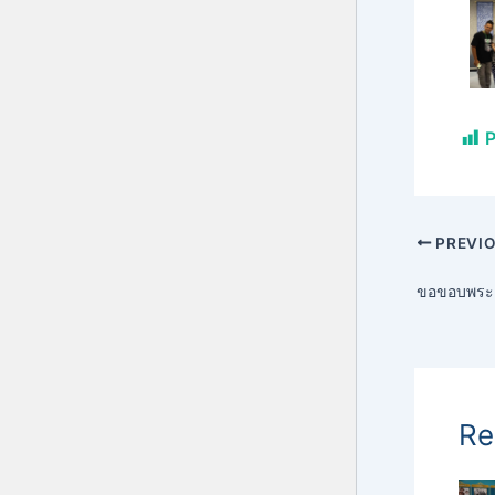
P
PREVI
Re