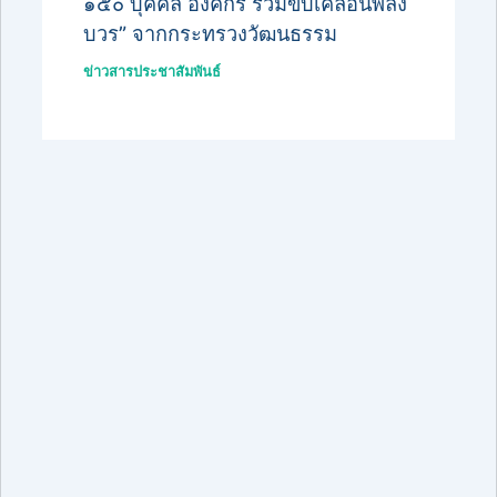
๑๕๐ บุคคล องค์กร ร่วมขับเคลื่อนพลัง
บวร” จากกระทรวงวัฒนธรรม
ข่าวสารประชาสัมพันธ์