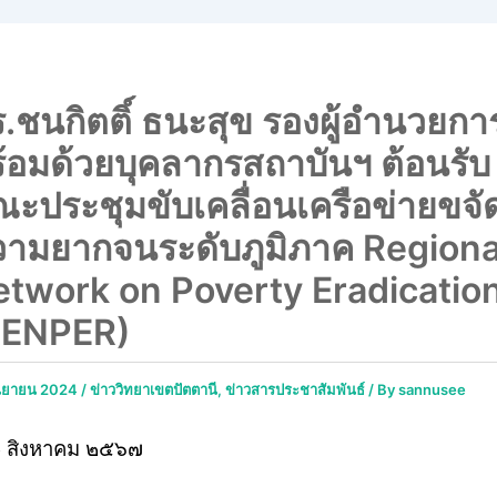
.ชนกิตติ์ ธนะสุข รองผู้อำนวยกา
้อมด้วยบุคลากรสถาบันฯ ต้อนรับ
ะประชุมขับเคลื่อนเครือข่ายขจั
ามยากจนระดับภูมิภาค Regiona
twork on Poverty Eradicatio
RENPER)
ันยายน 2024
/
ข่าววิทยาเขตปัตตานี
,
ข่าวสารประชาสัมพันธ์
/ By
sannusee
 สิงหาคม ๒๕๖๗