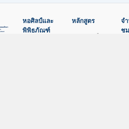
หอศิลป์และ
หลักสูตร
จำ
พิพิธภัณฑ์
ชม
หลักสูตรระยะสั้น
หอวัฒนธรรมภาค
เกิด
หลักสูตร Non-
ใต้
แรงบ
Degree
หอศิลป์ภาคใต้
พิพิธภัณฑ์พระเทพ
Lea
วิชาหัตถกรรม
ญาณโมลี
trou
สร้างสรรค์
เรือนอำมาตย์โทฯ
Wor
วิชามหัศจรรย์
ART 3D PSU
ภูมิปัญญา
ศูนย์เรียนรู้หัตถศิลป์
ข้อมูลการ
ติดต่อ
สถาบันวัฒนธรรม