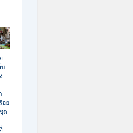
ัย
ก็บ
าง
า
ร้อย
ชุด
ี่