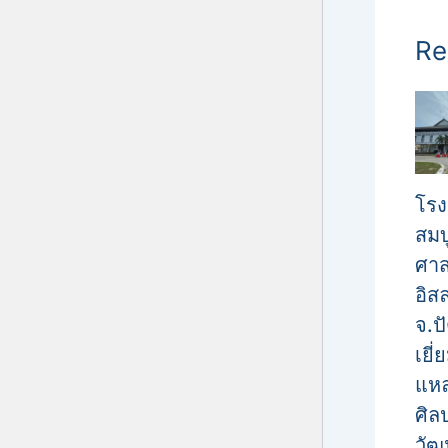
Re
โรง
สมบ
ศาส
อิส
จ.ป
เยี
แหล่
ศิล
วั