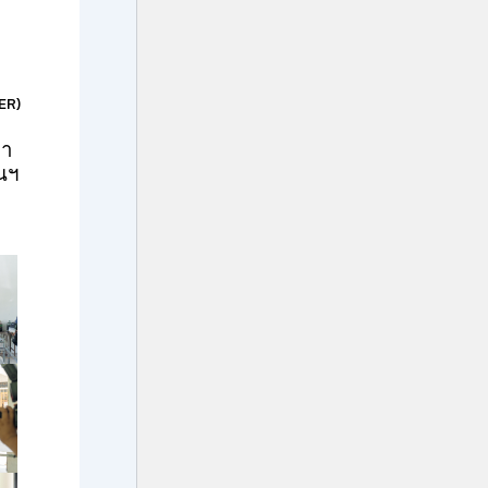
ER)
มา
นฯ