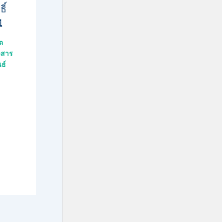
ิ์
ี
ต
วสาร
ธ์