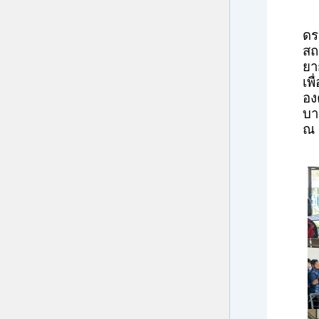
ดร
สถ
ยา
เพ
อง
บา
ณ ศ