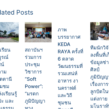
lated Posts
ภาพ
บรรยากาศ
KEDA
ทีมนักวิจ
เรียน
สถาบันฯ
RAYA ครั้งที่
ลงพื้นที่เ
ูรณ์
ร่วมการ
6 ตลาด
ข้อมูลช่
น์
ประชุม
วัฒนธรรมที่
ศิลป์
ลาม
วิชาการ
รวมเสน่ห์
ภูมิปัญญ
ัตตานี
“Soft
อาหาร งา
เรื่องการ
่ยมชม
Power”:
นคราฟต์
ลูกปัดใน
งเรียนรู้
“มรดก
และวิถี
แต่งกาย
ปะ และ
ภูมิปัญญา
ชุมชน
มโนราห์ท
ฒนธรรม
ทาง