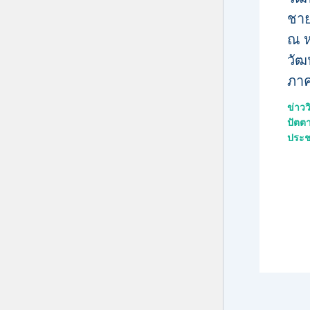
ชา
ณ ห
วั
ภาค
ข่าว
ปัตตา
ประช