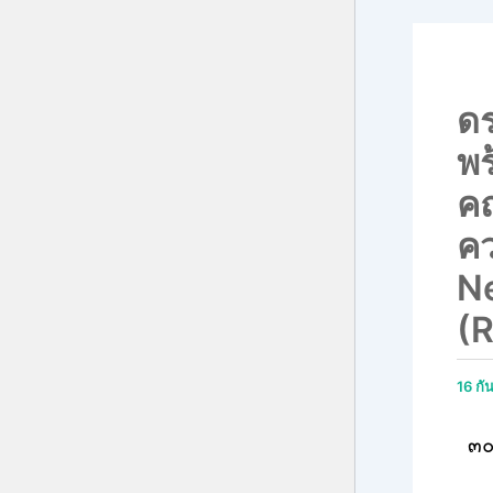
ดร
พร
คณ
คว
Ne
(
16 ก
๓๐