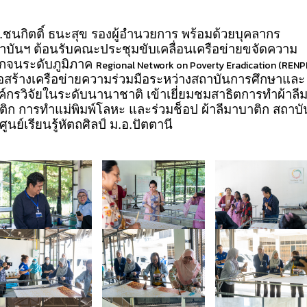
.ชนกิตติ์ ธนะสุข รองผู้อำนวยการ พร้อมด้วยบุคลากร
าบันฯ ต้อนรับคณะประชุมขับเคลื่อนเครือข่ายขจัดความ
กจนระดับภูมิภาค
Regional Network on Poverty Eradication (RENP
ื่อสร้างเครือข่ายความร่วมมือระหว่างสถาบันการศึกษาและ
ค์กรวิจัยในระดับนานาชาติ เข้าเยี่ยมชมสาธิตการทำผ้าลี
ติก การทำแม่พิมพ์โลหะ และร่วมช็อป ผ้าลีมาบาติก สถาบั
ูนย์เรียนรู้หัตถศิลป์ ม.อ.ปัตตานี