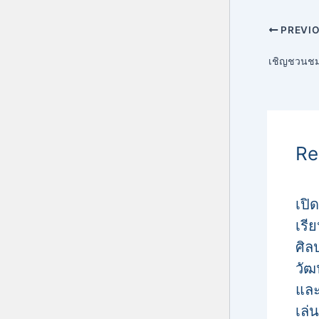
PREVI
Re
เปิด
เรีย
ศิล
วั
แล
เล่น