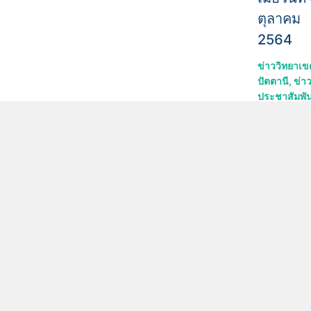
ตุลาคม
2564
ข่าววิทยาเข
ปัตตานี
,
ข่า
ประชาสัมพัน
หอศิลป์และ
หลักสูตร
จำ
พิพิธภัณฑ์
ชม
หลักสูตรระยะสั้น
หอวัฒนธรรมภาค
เกิด
หลักสูตร Non-
ใต้
แรงบ