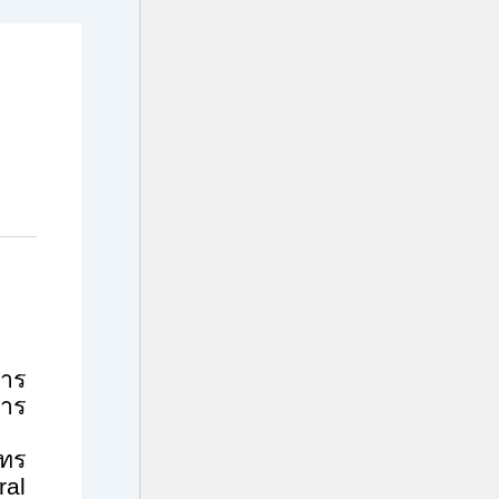
การ
าร
ุทร
ral