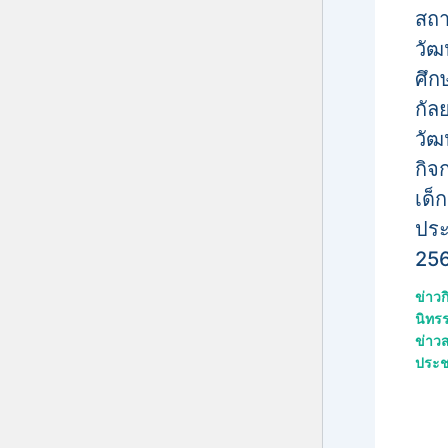
สถา
วั
ศึก
กัล
วัฒ
กิจ
เด็
ประ
25
ข่าว
นิทร
ข่าว
ประช