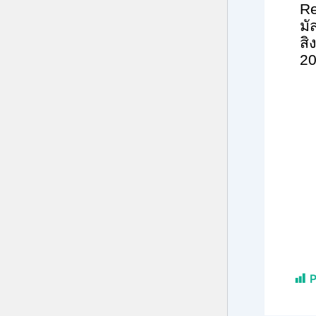
R
มั
สิ
20
P