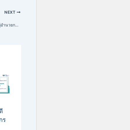
NEXT
ผศ. ดร.พรปวีณ์ พุ่มเกิด ผู้อำนวยการสถาบัน นำการแสดงโขนสงขลานครินทร์ เรื่องรามเกียรติ์ ชุด นางลอย และร่วมจัดแสดง ผ้าลีมาบาติก สถาบันฯ Workshop ลงสีผ้าลีมาบาติก ในงานเทศกาลงานออกแบบปักษ์ใต้ Pakk Taii Design Week 2024
ดี
ากร