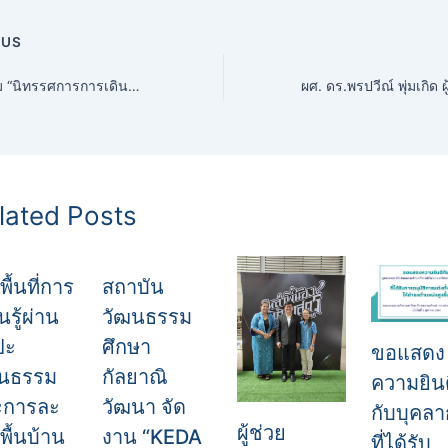
OUS
เชิญชวนชม “นิทรรศการการเดินทางแห่งวิถีผ้าและอาภรณ์” ในงาน Pattani Decoded 2024 : “Unparalleled”
lated Posts
พื้นที่การ
สถาบัน
นรู้ผ่าน
วัฒนธรรม
ปะ
ศึกษา
ขอแสดง
ฒนธรรม
กัลยาณิ
ความยิน
ะการละ
วัฒนา จัด
กับบุคล
ผู้ช่วย
พื้นบ้าน
งาน “KEDA
ที่ได้รับ