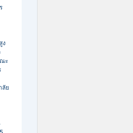
าร
สูง
ว
คณะ
ร
าลัย
4
 5