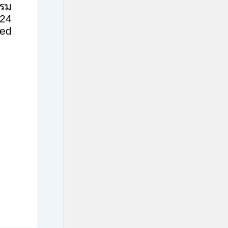
รรม
24
ded