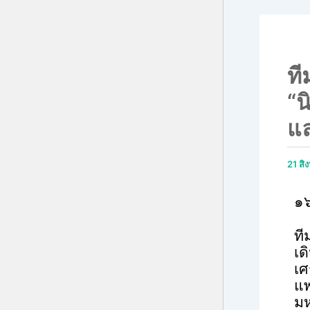
ที
“น
แ
21 ส
๑
ที
เ
เศ
แพ
มห