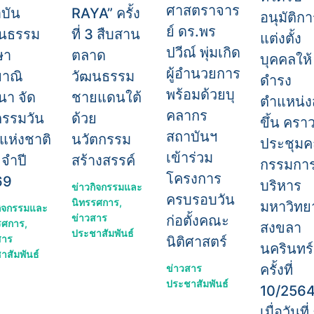
ศาสตราจาร
บัน
RAYA” ครั้ง
อนุมัติก
ย์ ดร.พร
ฒนธรรม
ที่ 3 สืบสาน
แต่งตั้ง
ปวีณ์ พุ่มเกิด
ษา
ตลาด
บุคคลให้
ผู้อำนวยการ
ยาณิ
วัฒนธรรม
ดำรง
พร้อมด้วยบุ
นา จัด
ชายแดนใต้
ตำแหน่ง
คลากร
กรรมวัน
ด้วย
ขึ้น ครา
สถาบันฯ
กแห่งชาติ
นวัตกรรม
ประชุม
เข้าร่วม
จำปี
สร้างสรรค์
กรรมกา
โครงการ
69
บริหาร
ข่าวกิจกรรมและ
ครบรอบวัน
นิทรรศการ
,
มหาวิทย
กิจกรรมและ
ข่าวสาร
ก่อตั้งคณะ
รศการ
,
สงขลา
ประชาสัมพันธ์
สาร
นิติศาสตร์
นครินทร์
าสัมพันธ์
ครั้งที่
ข่าวสาร
ประชาสัมพันธ์
10/256
เมื่อวันที่