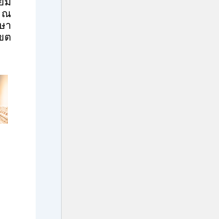
ยมี
ม ณ
ษา
เขต