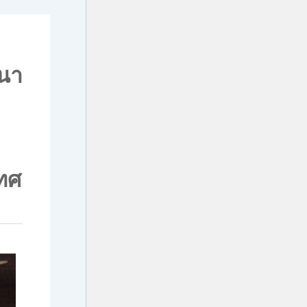
นา
ย
ทศ