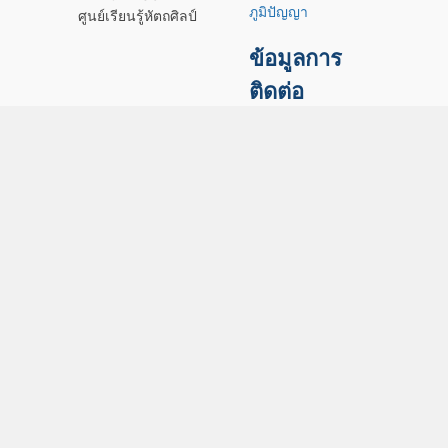
ภูมิปัญญา
ศูนย์เรียนรู้หัตถศิลป์
ข้อมูลการ
ติดต่อ
สถาบันวัฒนธรรม
ศึกษากัลยาณิวัฒนา
มหาวิทยาลัยสงขลา
นครินทร์
Princess Galyani
Vadhana Institute
of Cultural
Studies, PSU
181 ถนนเจริญ
ประดิษฐ์ ตำบลรูสะ
มิแล อำเภอเมือง
จังหวัดปัตตานี
94000