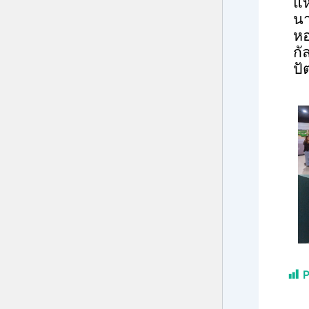
แห
นา
ห
กั
ปั
P