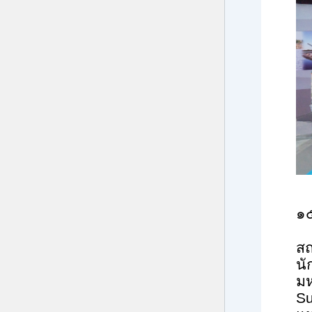
๑
สถ
นั
มห
S