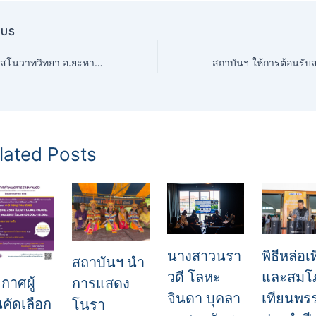
OUS
โรงเรียนศาสโนวาทวิทยา อ.ยะหา จ.ยะลา เยี่ยมชมแหล่งเรียนรู้ศิลปะและวัฒนธรรมชายแดนใต้
lated Posts
นางสาวนรา
พิธีหล่อเ
สถาบันฯ นำ
วดี โลหะ
และสมโ
กาศผู้
การแสดง
จินดา บุคลา
เทียนพร
นคัดเลือก
โนรา