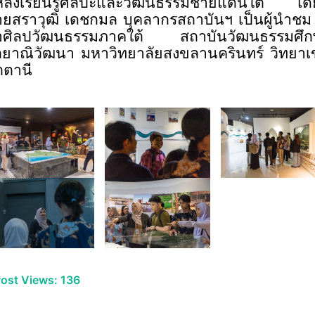
ล่งเรียนรู้ศิลปะและวัฒนธรรมชายแดนใต้ โด
ยสราวุฒิ เดชกมล บุคลากรสถาบันฯ เป็นผู้นำช
อศิลปวัฒนธรรมภาคใต้ สถาบันวัฒนธรรมศึก
ลยาณิวัฒนา มหาวิทยาลัยสงขลานครินทร์ วิทยา
ตตานี
ost Views:
136