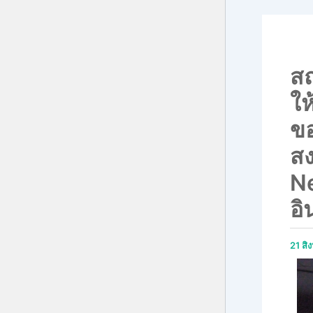
ส
ให
ข
สง
N
อิ
21 ส