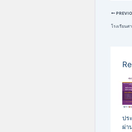
PREVI
Re
ประ
ผ่า