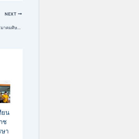
NEXT
สถาบันฯ ให้การต้อนรับสมาคมศิษย์เก่าไทยอินโดนีเซีย (THAI – INDONESIA ALUMNI ASSOCIATION) นำคณะนักศึกษาชาวอินโดนีเซีย เยี่ยมชมแหล่งเรียนรู้วัฒนธรรม ชายแดนใต้
ทียน
ภช
รษา