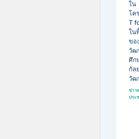
ใน
โค
T f
ในพื
ของ
วั
ศึก
กัล
วัฒ
ข่าว
ประช