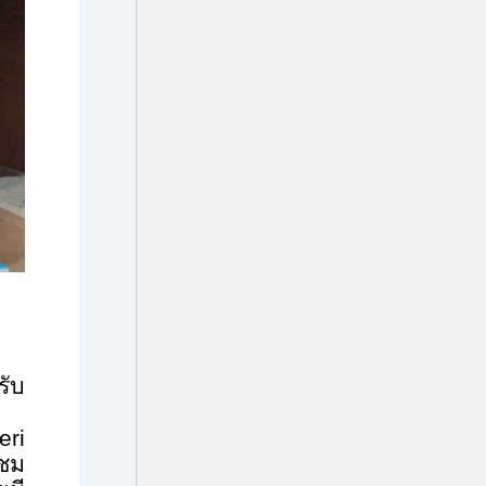
รับ
eri
มชม