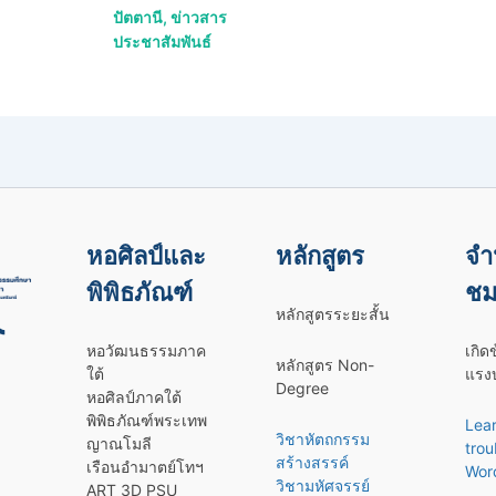
ปัตตานี
,
ข่าวสาร
ประชาสัมพันธ์
หอศิลป์และ
หลักสูตร
จำ
พิพิธภัณฑ์
ชม
หลักสูตรระยะสั้น
หอวัฒนธรรมภาค
เกิด
หลักสูตร Non-
ใต้
แรงบ
Degree
หอศิลป์ภาคใต้
พิพิธภัณฑ์พระเทพ
Lea
วิชาหัตถกรรม
ญาณโมลี
trou
สร้างสรรค์
เรือนอำมาตย์โทฯ
Wor
วิชามหัศจรรย์
ART 3D PSU