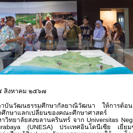
๕ สิงหาคม ๒๕๖๗
าบันวัฒนธรรมศึกษากัลยาณิวัฒนา ให้การต้อน
กศึกษาแลกเปลี่ยนของคณะศึกษาศาสตร์
าวิทยาลัยสงขลานครินทร์ จาก
Universitas Neg
urabaya (UNESA)
ประเทศอินโดนีเซีย เยี่ย