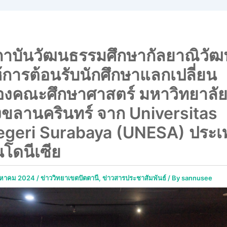
ถาบันวัฒนธรรมศึกษากัลยาณิวัฒ
้การต้อนรับนักศึกษาแลกเปลี่ยน
องคณะศึกษาศาสตร์ มหาวิทยาลั
ขลานครินทร์ จาก Universitas
egeri Surabaya (UNESA) ประเ
นโดนีเซีย
ิงหาคม 2024
/
ข่าววิทยาเขตปัตตานี
,
ข่าวสารประชาสัมพันธ์
/ By
sannusee