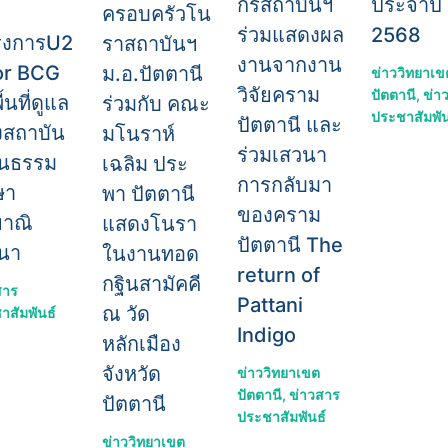
กรสถาบันฯ
ประจำปี
ครอบครัวโน
ร่วมแสดงผล
2568
รงการU2
ราสถาบันฯ
งานจากงาน
or BCG
ม.อ.ปัตตานี
ข่าววิทยาเข
วิจัยคราม
ปัตตานี
,
ข่า
้นที่ดูแล
ร่วมกับ คณะ
ประชาสัมพัน
ปัตตานี และ
สถาบัน
มโนราห์
ร่วมเสวนา
ฒนธรรม
เฉลิม ประ
การกลับมา
ษา
พา ปัตตานี
ของคราม
ยาณิ
แสดงโนรา
ปัตตานี The
นา
ในงานทอด
return of
กฐินสามัคคี
สาร
Pattani
ณ วัด
าสัมพันธ์
Indigo
หลักเมือง
จังหวัด
ข่าววิทยาเขต
ปัตตานี
,
ข่าวสาร
ปัตตานี
ประชาสัมพันธ์
ข่าววิทยาเขต