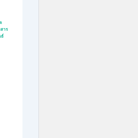
ต
วสาร
ธ์