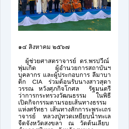
๑๔ สิงหาคม ๒๕๖๗
ผู้ช่วยศาสตราจารย์ ดร.พรปวีณ์
พุ่มเกิด ผู้อำนวยการสถาบันฯ
บุคลากร และผู้ประกอบการ ลีมาบา
ติก
CIA
ร่วมต้อนรับนางสาวสุดา
วรรณ หวังศุภกิจโกศล รัฐมนตรี
ว่าการกระทรวงวัฒนธรรม ในพิธี
เปิดกิจกรรมตามรอยเส้นทางธรรม
แห่งศรัทธา เส้นทางสักการะพระเถร
าจารย์ หลวงปู่ทวดเหยียบน้ำทะเล
จืดจังหวัดสงขลา ณ วัดต้นเลียบ