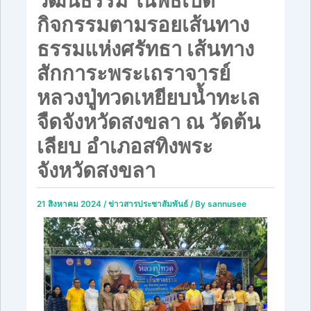
วัฒนธรรม ในพิธีเปิด
กิจกรรมตามรอยเส้นทาง
ธรรมแห่งศรัทธา เส้นทาง
สักการะพระเถราจารย์
หลวงปู่ทวดเหยียบน้ำทะเล
จืดจังหวัดสงขลา ณ วัดต้น
เลียบ อำเภอสทิงพระ
จังหวัดสงขลา
21 สิงหาคม 2024
/
ข่าวสารประชาสัมพันธ์
/ By
sannusee