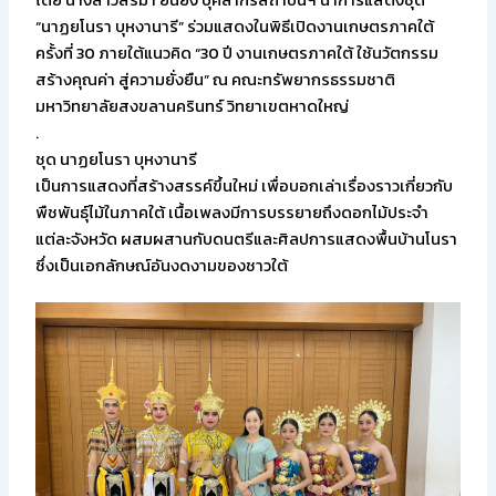
โดย นางสาวสิริมา ยืนยง บุคลากรสถาบันฯ นำการแสดงชุด
“นาฏยโนรา บุหงานารี” ร่วมแสดงในพิธีเปิดงานเกษตรภาคใต้
ครั้งที่ 30 ภายใต้แนวคิด “30 ปี งานเกษตรภาคใต้ ใช้นวัตกรรม
สร้างคุณค่า สู่ความยั่งยืน” ณ คณะทรัพยากรธรรมชาติ
มหาวิทยาลัยสงขลานครินทร์ วิทยาเขตหาดใหญ่
.
ชุด นาฏยโนรา บุหงานารี
เป็นการแสดงที่สร้างสรรค์ขึ้นใหม่ เพื่อบอกเล่าเรื่องราวเกี่ยวกับ
พืชพันธุ์ไม้ในภาคใต้ เนื้อเพลงมีการบรรยายถึงดอกไม้ประจำ
แต่ละจังหวัด ผสมผสานกับดนตรีและศิลปการแสดงพื้นบ้านโนรา
ซึ่งเป็นเอกลักษณ์อันงดงามของชาวใต้