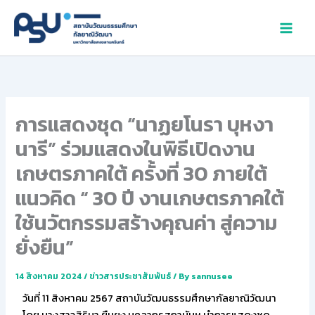
Skip
to
content
การแสดงชุด “นาฏยโนรา บุหงา
นารี” ร่วมแสดงในพิธีเปิดงาน
เกษตรภาคใต้ ครั้งที่ 30 ภายใต้
แนวคิด “ 30 ปี งานเกษตรภาคใต้
ใช้นวัตกรรมสร้างคุณค่า สู่ความ
ยั่งยืน”
14 สิงหาคม 2024
/
ข่าวสารประชาสัมพันธ์
/ By
sannusee
วันที่ 11 สิงหาคม 2567 สถาบันวัฒนธรรมศึกษากัลยาณิวัฒนา