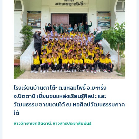
โรงเรียนบ้านดาโต๊ะ ต.แหลมโพธิ์ อ.ยะหริ่ง
จ.ปัตตานี เยี่ยมชมแหล่งเรียนรู้ศิลปะ และ
วัฒนธรรม ชายแดนใต้ ณ หอศิลปวัฒนธรรมภาค
ใต้
ข่าววิทยาเขตปัตตานี
,
ข่าวสารประชาสัมพันธ์