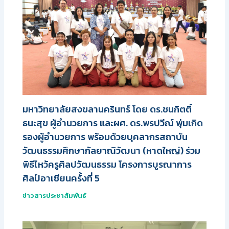
มหาวิทยาลัยสงขลานครินทร์ โดย ดร.ชนกิตติ์
ธนะสุข ผู้อำนวยการ และผศ. ดร.พรปวีณ์ พุ่มเกิด
รองผู้อำนวยการ พร้อมด้วยบุคลากรสถาบัน
วัฒนธรรมศึกษากัลยาณิวัฒนา (หาดใหญ่) ร่วม
พิธีไหว้ครูศิลปวัฒนธรรม โครงการบูรณาการ
ศิลป์อาเซียนครั้งที่ 5
ข่าวสารประชาสัมพันธ์