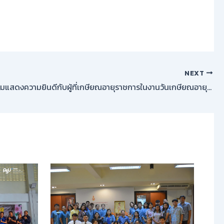
NEXT
สถาบันฯ ร่วมแสดงความยินดีกับผู้ที่เกษียณอายุราชการในงานวันเกษียณอายุราชการ ประจำปี ๒๕๖๖ “ผูกพันมั่นเกลียว…สงขลานครินทร์”