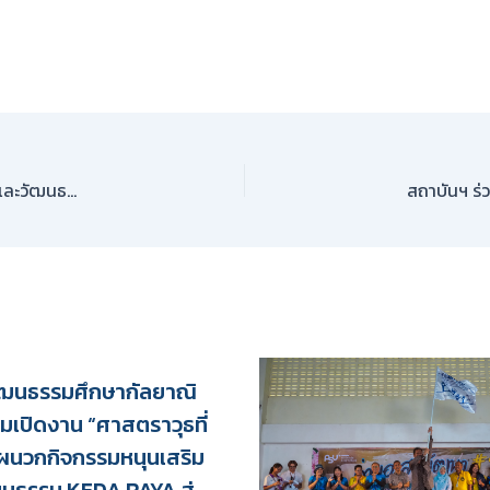
รงเรียนศาสโนวาทวิทยา อ.ยะหา จ.ยะลา เยี่ยมชมแหล่งเรียนรู้ศิลปะและวัฒนธรรมชายแดนใต้ ณ หอศิลปวัฒนธรรมภาคใต้
ัฒนธรรมศึกษากัลยาณิ
วมเปิดงาน “ศาสตราวุธที่
 ผนวกกิจกรรมหนุนเสริม