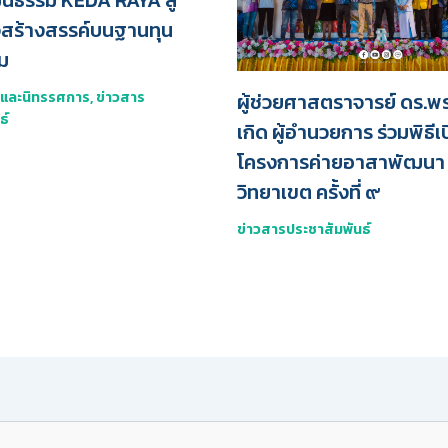
นธรรม KEDA RAYA สู่
จสร้างสรรค์บนฐานทุน
ม
ผู้ช่วยศาสตราจารย์ ดร.พรป
มและนิทรรศการ
,
ข่าวสาร
ธ์
เกิด ผู้อำนวยการ ร่วมพิธีเ
โครงการค่ายอาสาพัฒนา 
วิทยาเขต ครั้งที่ ๙
ข่าวสารประชาสัมพันธ์