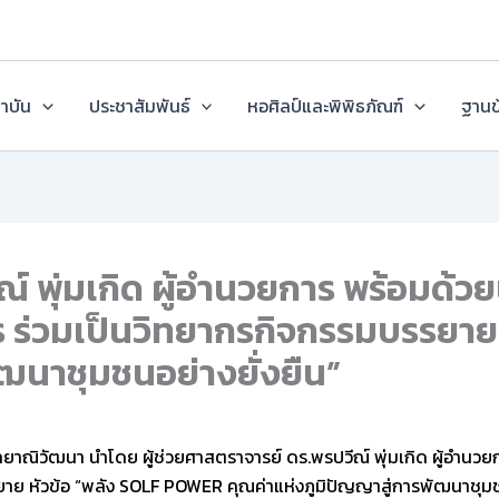
ถาบัน
ประชาสัมพันธ์
หอศิลป์และพิพิธภัณฑ์
ฐานข
ณ์ พุ่มเกิด ผู้อำนวยการ พร้อมด้
ร่วมเป็นวิทยากรกิจกรรมบรรยาย
ัฒนาชุมชนอย่างยั่งยืน”
าณิวัฒนา นำโดย ผู้ช่วยศาสตราจารย์ ดร.พรปวีณ์ พุ่มเกิด ผู้อำนวย
ย หัวข้อ “พลัง SOLF POWER คุณค่าแห่งภูมิปัญญาสู่การพัฒนาชุมช