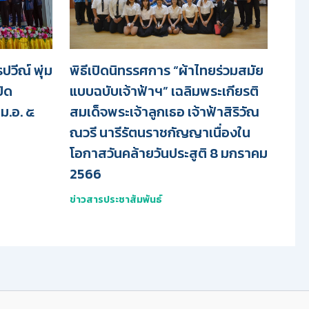
วีณ์ พุ่ม
พิธีเปิดนิทรรศการ “ผ้าไทยร่วมสมัย
ปิด
แบบฉบับเจ้าฟ้าฯ” เฉลิมพระเกียรติ
ม.อ. ๕
สมเด็จพระเจ้าลูกเธอ เจ้าฟ้าสิริวัณ
ณวรี นารีรัตนราชกัญญาเนื่องใน
โอกาสวันคล้ายวันประสูติ 8 มกราคม
2566
ข่าวสารประชาสัมพันธ์