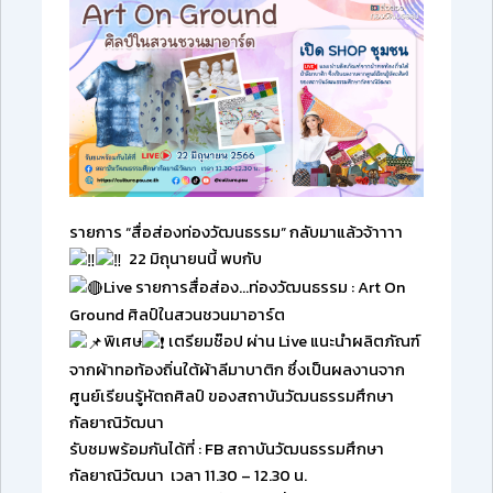
รายการ “สื่อส่องท่องวัฒนธรรม” กลับมาแล้วจ้าาาา
22 มิถุนายนนี้ พบกับ
Live รายการสื่อส่อง…ท่องวัฒนธรรม : Art On
Ground ศิลป์ในสวนชวนมาอาร์ต
พิเศษ
เตรียมช๊อป ผ่าน Live แนะนำผลิตภัณฑ์
จากผ้าทอท้องถิ่นใต้ผ้าลีมาบาติก ซึ่งเป็นผลงานจาก
ศูนย์เรียนรู้หัตถศิลป์ ของสถาบันวัฒนธรรมศึกษา
กัลยาณิวัฒนา
รับชมพร้อมกันได้ที่ : FB สถาบันวัฒนธรรมศึกษา
กัลยาณิวัฒนา
เวลา 11.30 – 12.30 น.