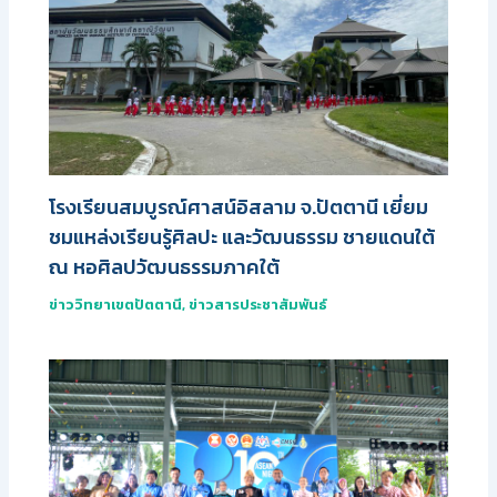
โรงเรียนสมบูรณ์ศาสน์อิสลาม จ.ปัตตานี เยี่ยม
ชมแหล่งเรียนรู้ศิลปะ และวัฒนธรรม ชายแดนใต้
ณ หอศิลปวัฒนธรรมภาคใต้
ข่าววิทยาเขตปัตตานี
,
ข่าวสารประชาสัมพันธ์