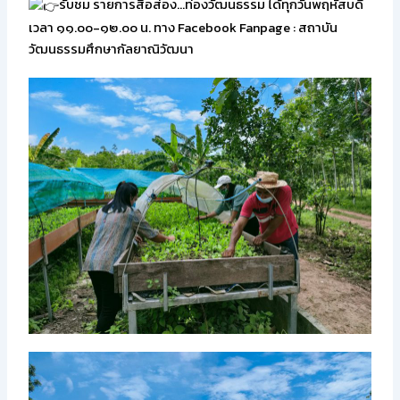
รับชม รายการสื่อส่อง…ท่องวัฒนธรรม ได้ทุกวันพฤหัสบดี
เวลา ๑๑.๐๐-๑๒.๐๐ น. ทาง Facebook Fanpage : สถาบัน
วัฒนธรรมศึกษากัลยาณิวัฒนา