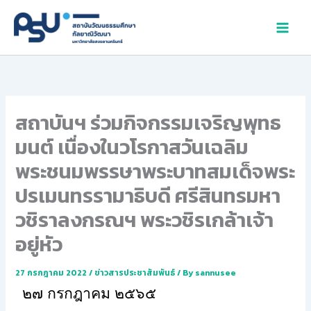
Skip
to
content
สถาบันฯ ร่วมกิจกรรมเจริญพุทธ
มนต์ เนื่องในวโรกาสวันเฉลิม
พระชนมพรรษาพระบาทสมเด็จพระ
ปรเมนทรรามาธิบดี ศรีสินทรมหา
วชิราลงกรณฯ พระวชิรเกล้าเจ้า
อยู่หัว
27 กรกฎาคม 2022
/
ข่าวสารประชาสัมพันธ์
/ By
sannusee
๒๗ กรกฎาคม ๒๕๖๕