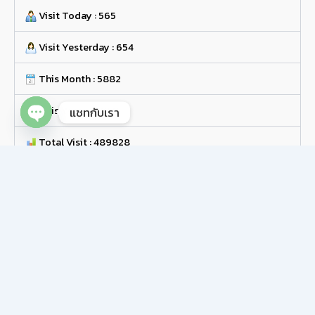
Visit Today : 565
Visit Yesterday : 654
This Month : 5882
This Year : 138821
แชทกับเรา
Open chaty
Total Visit : 489828
Who's Online : 3
Your IP Address: 216.73.216.128
Server Time: 26-08-09