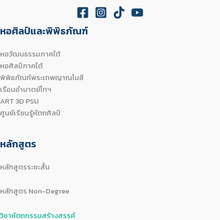
หอศิลป์และพิพิธภัณฑ์
หอวัฒนธรรมภาคใต้
หอศิลป์ภาคใต้
พิพิธภัณฑ์พระเทพญาณโมลี
เรือนอำมาตย์โทฯ
ART 3D PSU
ศูนย์เรียนรู้หัตถศิลป์
หลักสูตร
หลักสูตรระยะสั้น
หลักสูตร Non-Degree
วิชาหัตถกรรมสร้างสรรค์