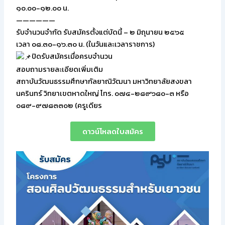
๑๐.๐๐-๑๒.๐๐ น.
——————
รับจำนวนจำกัด รับสมัครตั้งแต่บัดนี้ – ๒ มิถุนายน ๒๕๖๕
เวลา ๐๘.๓๐-๑๖.๓๐ น. (ในวันและเวลาราชการ)
ปิดรับสมัครเมื่อครบจำนวน
สอบถามรายละเอียดเพิ่มเติม
สถาบันวัฒนธรรมศึกษากัลยาณิวัฒนา มหาวิทยาลัยสงขลา
นครินทร์ วิทยาเขตหาดใหญ่ โทร. ๐๗๔-๒๘๙๖๘๐-๓ หรือ
๐๘๙-๙๗๘๓๓๐๒ (ครูเดียร
ดาวน์โหลดใบสมัคร