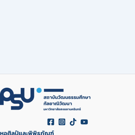
หอศิลป์และพิพิธภัณฑ์