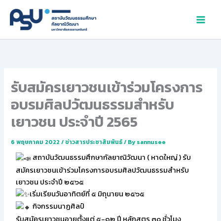
Skip
to
content
รับสมัครเยาวชนเข้าร่วมโครงการ
อบรมศิลปวัฒนธรรมสำหรับ
เยาวชน ประจำปี 2565
6 พฤษภาคม 2022
/
ข่าวสารประชาสัมพันธ์
/ By
sannusee
สถาบันวัฒนธรรมศึกษากัลยาณิวัฒนา ( หาดใหญ่ ) รับ
สมัครเยาวชนเข้าร่วมโครงการอบรมศิลปวัฒนธรรมสำหรับ
เยาวชน ประจำปี ๒๕๖๕
เริ่มเรียนวันอาทิตย์ที่ ๕ มิถุนายน ๒๕๖๕
กิจกรรมนาฏศิลป์
รับสมัครเยาวชนอายุตั้งแต่ ๕-๑๒ ปี หลักสูตร ๓๐ ชั่วโมง