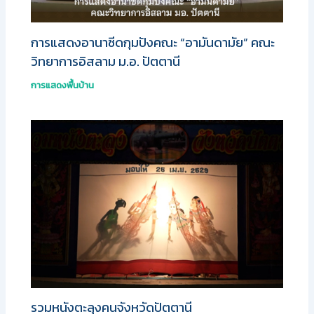
การแสดงอานาซีดกุมปังคณะ “อามันดามัย” คณะ
วิทยาการอิสลาม ม.อ. ปัตตานี
การแสดงพื้นบ้าน
รวมหนังตะลุงคนจังหวัดปัตตานี