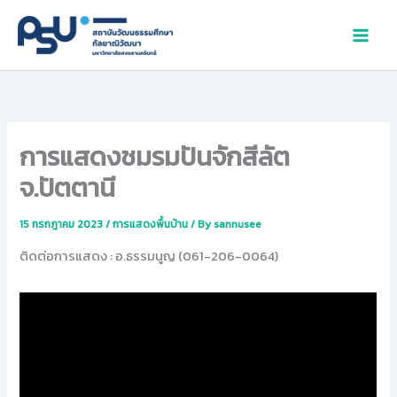
Skip
to
content
การแสดงชมรมปันจักสีลัต
จ.ปัตตานี
15 กรกฎาคม 2023
/
การแสดงพื้นบ้าน
/ By
sannusee
ติดต่อการแสดง : อ.ธรรมนูญ (061-206-0064)