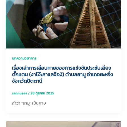
บทความวิชาการ
เรื่องเล่าการเลือนหายของการแข่งขันประชันเสียง
ตั๊กแตน (งาโง๊ะลาแลจืองิ) ตำบลยามู อำเภอยะหริ่ง
จังหวัดปัตตานี
sannusee
/
28 ตุลาคม 2025
คำว่า “ยามู” เป็นภาษ