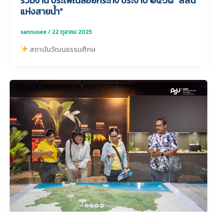
ร่วมงาน ประเพณีลอยกระทง ประจำปี ๒๕๖๘ “สีสัน
แห่งสายน้ำ”
sannusee
/
22 ตุลาคม 2025
สถาบันวัฒนธรรมศึกษ