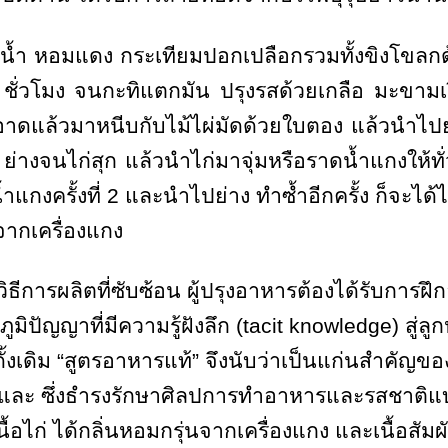
ำ หอมแดง กระเทียมปอกเปลือกรวมทั้งขิงโขลกด้
2
ชั่วโมง จนกะทิแตกมัน ปรุงรสด้วยเกลือ มะขาม
างสะอาดแล้วมาหนีบกับไม้ไผ่มัดด้วยใบตอง แล้วนำ
ั่ว ย่างจนไก่สุก แล้วนำไก่มาจุ่มหรือราดน้ำแกงให้ทั
แกงครั้งที่
2
และนำไปย่าง ทำซ้ำอีกครั้ง ก็จะได้ไก
นจากเครื่องแกง
รผลิตที่ซับซ้อน ผู้ปรุงอาหารต้องได้รับการฝ
มิปัญญาที่มีความรู้ฝังลึก (
tacit knowledge
) สู่
้งเดิม “สูตรอาหารแท้” จึงนับว่าเป็นแก่นสำคัญ
อและ ซึ่งธำรงรักษาศิลปการทำอาหารและรสชาติแบบ
ื้อไก่ ได้กลิ่นหอมกรุ่นจากเครื่องแกง และเนื้อสัม