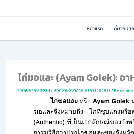
Skip
to
content
หน้าแรก
เกี่ยวกับส
ไก่ฆอและ (Ayam Golek): อา
1 พฤษภาคม 2024
/
บทความวิชาการ
,
บริการวิชาการ
/ By
sannus
ไก่ฆอและ
หรือ
Ayam Golek
ฆอและจึงหมายถึง ไก่ที่ชุบแกงหรือ
(
Authentic
) ที่เป็นเอกลักษณ์ของจัง
กรรมวิธีการปรุงไก่ฆอและของจังหวั