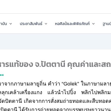
ถาบัน
ประชาสัมพันธ์
หอศิลป์และพิพิธภัณฑ์
ฐานข
หารแท้ของ จ.ปัตตานี คุณค่าและสถ
ee
มาจากภาษามลายูถิ่น คำว่า “
Golek
” ในภาษามลายู 
คลุกเคล้าเครื่องแกง แล้วนำไปปิ้ง พลิกไปพลิก
หวัดปัตตานี เกิดจากการสั่งสมถ่ายทอดและสืบทอดค
ดปัตตานี ได้รับการถ่ายทอดจากบรรพบุรุษยาวนานก