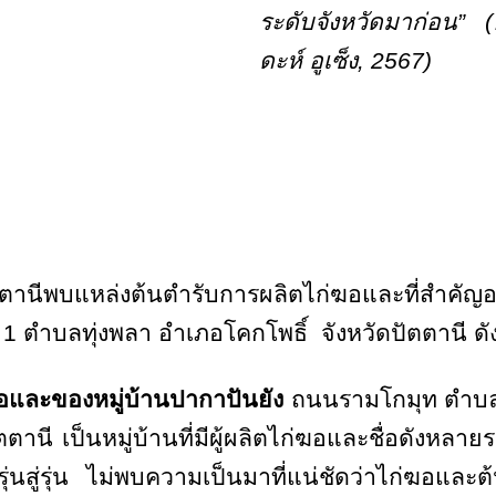
ระดับจังหวัดมาก่อน” (
ดะห์ อูเซ็ง,
2567)
ัตตานีพบแหล่งต้นตำรับการผลิตไก่ฆอและที่สำคัญ
่ 1 ตำบลทุ่งพลา อำเภอโคกโพธิ์ จังหวัดปัตตานี ดัง
อและของหมู่บ้านปากาปันยัง
ถนนรามโกมุท ตำบลบา
านี เป็นหมู่บ้านที่มีผู้ผลิตไก่ฆอและชื่อดังหลายร
รุ่นสู่รุ่น ไม่พบความเป็นมาที่แน่ชัดว่าไก่ฆอแล