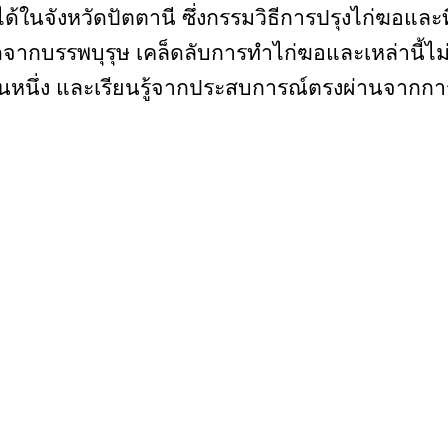
้ในจังหวัดปัตตานี ซึ่งกรรมวิธีการปรุงไก่ฆอและที
ทอดจากบรรพบุรุษ เคล็ดลับการทำไก่ฆอและเหล่านี้ไ
กรุ่นหนึ่ง และเรียนรู้จากประสบการณ์ตรงผ่านจากก