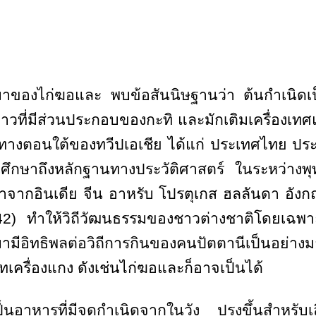
าของไก่ฆอและ พบข้อสันนิษฐานว่า ต้นกำเนิดเป็
วที่มีส่วนประกอบของกะทิ และมักเติมเครื่องเทศ
ยทางตอนใต้ของทวีปเอเชีย ได้แก่ ประเทศไทย ปร
ศึกษาถึงหลักฐานทางประวัติศาสตร์ ในระหว่างพ
าจากอินเดีย จีน อาหรับ โปรตุเกส ฮลลันดา อังกฤ
42
) ทำให้วิถีวัฒนธรรมของชาวต่างชาติโดยเฉพาะอ
ามีอิทธิพลต่อวิถีการกินของคนปัตตานีเป็นอย่างม
ครื่องแกง ดังเช่นไก่ฆอและก็อาจเป็นได้
็นอาหารที่มีจุดกำเนิดจากในวัง ปรุงขึ้นสำหรับ