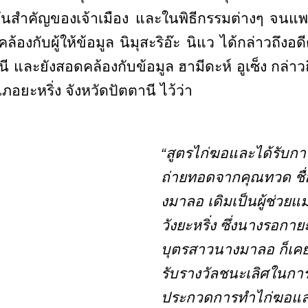
องวันสำคัญของเจ้าเมือง และในพิธีกรรมต่างๆ จน
้องกับผู้ให้ข้อมูล นิมุสะริอ๊ะ นิแว ได้กล่าวถ
นี และยังสอดคล้องกับข้อมูล ฮามีดะห์ อูเซ็ง กล่าว
อยะหริ่ง จังหวัดปัตตานี ไว้ว่า
“สูตรไก่ฆอและได้รับกา
ถ่ายทอดจากคุณทวด
ชื
งมาลอ เดิมเป็นผู้ช่วยแม
วังยะหริ่ง ซึ่งนางรอกาย
บุตรสาวนางมาลอ ก็เคย
รับรางวัลชนะเลิศในกา
ประกวดการทำไก่ฆอแ