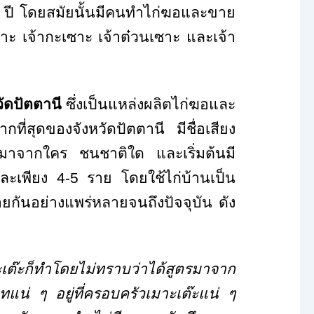
0
ปี โดยสมัยนั้นมีคนทำไก่ฆอและขาย
เยาะ เจ้ากะเซาะ เจ้าต๋วนเซาะ และเจ้า
ัดปัตตานี
ซึ่งเป็นแหล่งผลิตไก่ฆอและ
กที่สุดของจังหวัดปัตตานี มีชื่อเสียง
ิดมาจากใคร ชนชาติใด และเริ่มต้นมี
และเพียง
4-5
ราย โดยใช้ไก่บ้านเป็น
กันอย่างแพร่หลายจนถึงปัจจุบัน ดัง
ะเต๊ะก็ทำโดยไม่ทราบว่าได้สูตรมาจาก
มุทแน่ ๆ อยู่ที่ครอบครัวเมาะเต๊ะแน่ ๆ