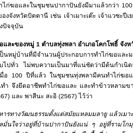
ารทำไก่ฆอและในชุมชนปากาปันยังมีมาแล้วกว่า
10
งของจังหวัดปัตตานี เช่น เจ้าเมาะเต๊ะ เจ้าแวซะปี
งปัจจุบัน
และของหมู่ 1 ตำบลทุ่งพลา อำเภอโคกโพธิ์ จังหว
เป็นหมู่บ้านที่มีจำนวนผู้ประกอบการทำไก่ฆอและมา
บไปทั่ว ไม่พบความเป็นมาที่แน่ชัดว่ามีต้นกำเน
เมื่อ
100
ปีที่แล้ว ในชุมชนทุ่งพลามีคนทำไก่ฆอ
นทำ จึงยึดอาชีพทำไก่ฆอและ และทำข้าวหลามขาย
67)
และ พาสีนะ สะอิ (
2567
) ไว้ว่า
อาหารทางวัฒนธรรมตั้งแต่สมัยแหลมมลายู แล้วเมา
มั่นใจว่าอยู่ที่บ้านปากาปันยังแน่ ๆ อยู่ที่รามโก